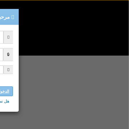
مرحبا
الدخو
هل نس